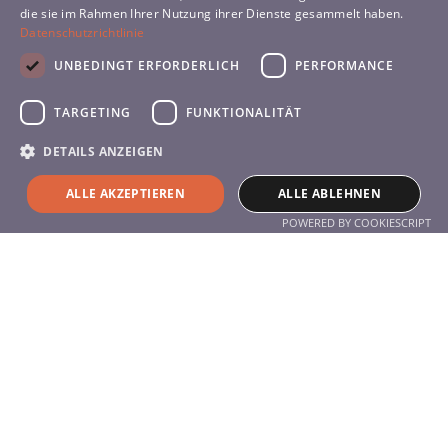
die sie im Rahmen Ihrer Nutzung ihrer Dienste gesammelt haben.
SPANISH
Datenschutzrichtlinie
UNBEDINGT ERFORDERLICH
PERFORMANCE
TARGETING
FUNKTIONALITÄT
DETAILS ANZEIGEN
Leistungen
Produkte
ALLE AKZEPTIEREN
ALLE ABLEHNEN
Service
POWERED BY COOKIESCRIPT
Über das Unternehmen
Über uns
Kontakt
Kontakt
+49 (0) 711 77 05 95 0
info@hyla-international.de
Follow us