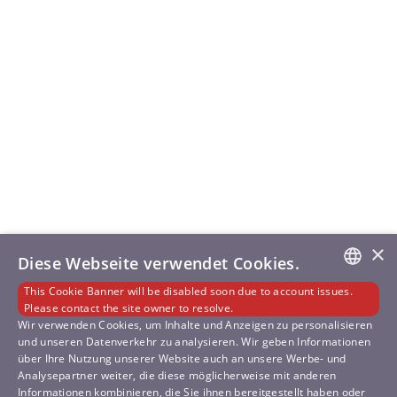
×
Diese Webseite verwendet Cookies.
This Cookie Banner will be disabled soon due to account issues.
GERMAN
Please contact the site owner to resolve.
Wir verwenden Cookies, um Inhalte und Anzeigen zu personalisieren
und unseren Datenverkehr zu analysieren. Wir geben Informationen
ENGLISH
über Ihre Nutzung unserer Website auch an unsere Werbe- und
Analysepartner weiter, die diese möglicherweise mit anderen
SLOVENIAN
Informationen kombinieren, die Sie ihnen bereitgestellt haben oder