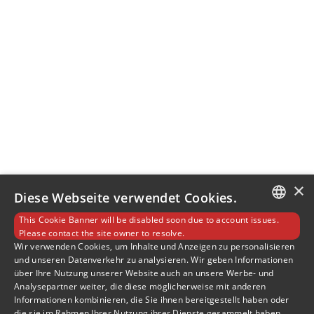
×
Diese Webseite verwendet Cookies.
This Cookie Banner will be disabled soon due to account issues.
GERMAN
Please contact the site owner to resolve.
Wir verwenden Cookies, um Inhalte und Anzeigen zu personalisieren
und unseren Datenverkehr zu analysieren. Wir geben Informationen
ENGLISH
über Ihre Nutzung unserer Website auch an unsere Werbe- und
Analysepartner weiter, die diese möglicherweise mit anderen
SLOVENIAN
Informationen kombinieren, die Sie ihnen bereitgestellt haben oder
die sie im Rahmen Ihrer Nutzung ihrer Dienste gesammelt haben.